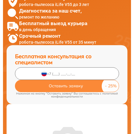
робота-пылесоса iLife V55 до 3 лет
Диагностика за наш счет,
ремонт по желанию
Бесплатный выезд курьера
в день обращения
Срочный ремонт
робота-пылесоса iLife V55 от 35 минут
Бесплатная консультация со
специалистом
Оставить заявку
Нажимая на кнопку "Оставить заявку" Вы соглашаетесь c
политикой
конфиденциальности