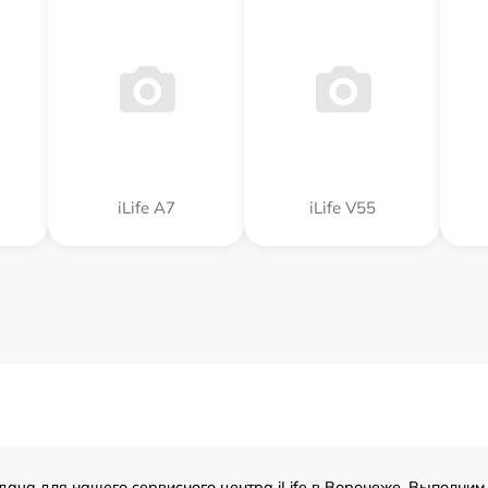
iLife A7
iLife V55
дача для нашего сервисного центра iLife в Воронеже. Выполним