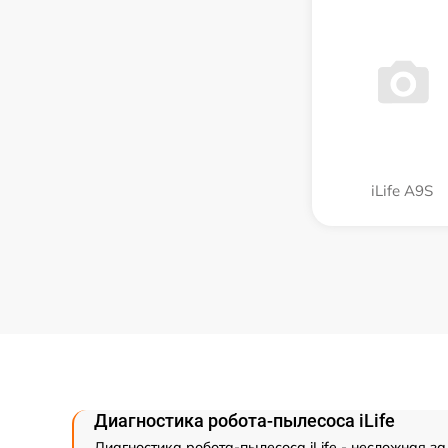
iLife A9S
Диагностика робота-пылесоса iLife
Диагностика робота-пылесоса iLife - несложная за