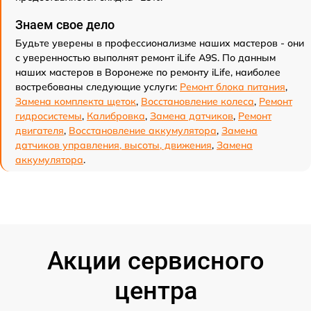
Знаем свое дело
Будьте уверены в профессионализме наших мастеров - они
с уверенностью выполнят ремонт iLife A9S. По данным
наших мастеров в Воронеже по ремонту iLife, наиболее
востребованы следующие услуги:
Ремонт блока питания
,
Замена комплекта щеток
,
Восстановление колеса
,
Ремонт
гидросистемы
,
Калибровка
,
Замена датчиков
,
Ремонт
двигателя
,
Восстановление аккумулятора
,
Замена
датчиков управления, высоты, движения
,
Замена
аккумулятора
.
Акции сервисного
центра