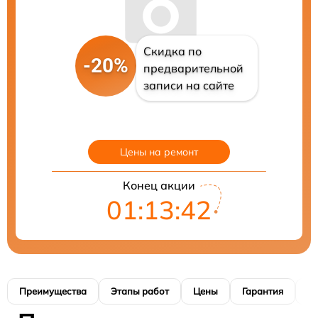
Скидка по
-20%
предварительной
записи на сайте
Цены на ремонт
Конец акции
01:13:41
Преимущества
Этапы работ
Цены
Гарантия
М