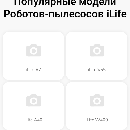
Популярные модели
Роботов-пылесосов iLife
iLife A7
iLife V55
iLife A40
iLife W400