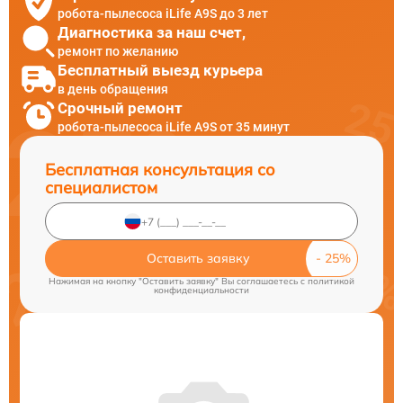
робота-пылесоса iLife A9S до 3 лет
Диагностика за наш счет,
ремонт по желанию
Бесплатный выезд курьера
в день обращения
Срочный ремонт
робота-пылесоса iLife A9S от 35 минут
Бесплатная консультация со
специалистом
Оставить заявку
Нажимая на кнопку "Оставить заявку" Вы соглашаетесь c
политикой
конфиденциальности