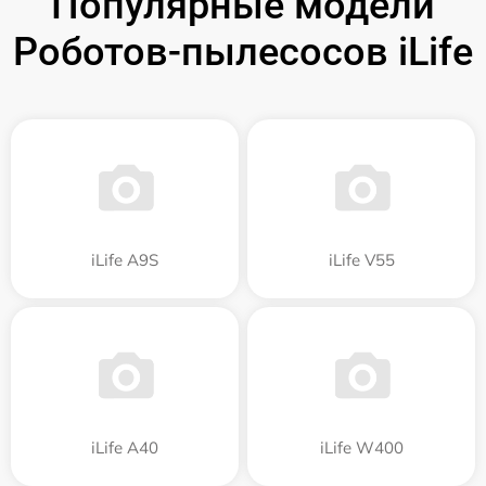
Популярные модели
Роботов-пылесосов iLife
iLife A9S
iLife V55
iLife A40
iLife W400